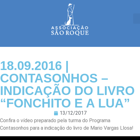
18.09.2016 |
CONTASONHOS –
INDICAÇÃO DO LIVRO
“FONCHITO E A LUA”
13/12/2017
Confira o vídeo preparado pela turma do Programa
Contasonhos para a indicação do livro de Mario Vargas Llosa!