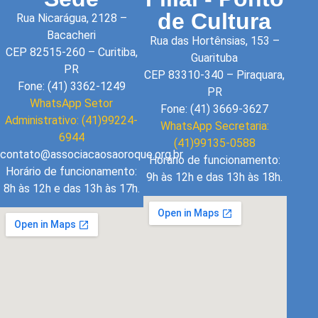
de Cultura
Rua Nicarágua, 2128 –
Bacacheri
Rua das Hortênsias, 153 –
CEP 82515-260 – Curitiba,
Guarituba
PR
CEP 83310-340 – Piraquara,
Fone: (41) 3362-1249
PR
WhatsApp Setor
Fone: (41) 3669-3627
Administrativo: (41)99224-
WhatsApp Secretaria:
6944
(41)99135-0588
contato@associacaosaoroque.org.br
Horário de funcionamento:
Horário de funcionamento:
9h às 12h e das 13h às 18h.
8h às 12h e das 13h às 17h.