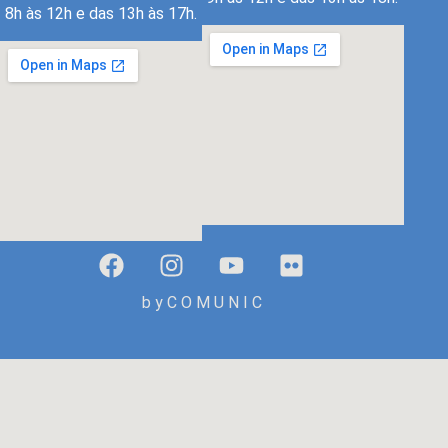
8h às 12h e das 13h às 17h.
b y C O M U N I C