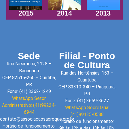
2015
2014
2013
Sede
Filial - Ponto
de Cultura
Rua Nicarágua, 2128 –
Bacacheri
Rua das Hortênsias, 153 –
CEP 82515-260 – Curitiba,
Guarituba
PR
CEP 83310-340 – Piraquara,
Fone: (41) 3362-1249
PR
WhatsApp Setor
Fone: (41) 3669-3627
Administrativo: (41)99224-
WhatsApp Secretaria:
6944
(41)99135-0588
contato@associacaosaoroque.org.br
Horário de funcionamento:
Horário de funcionamento:
9h às 12h e das 13h às 18h.