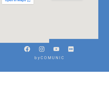
b y C O M U N I C