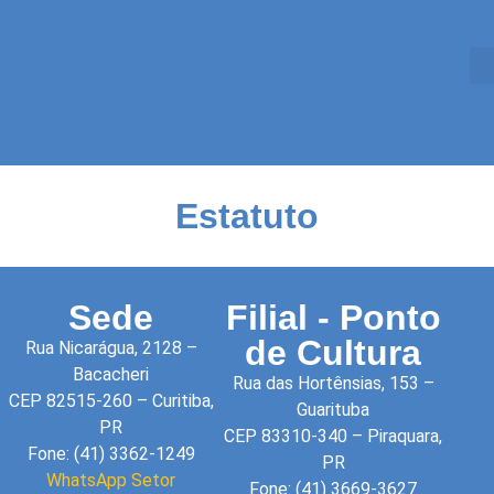
Estatuto
Sede
Filial - Ponto
de Cultura
Rua Nicarágua, 2128 –
Bacacheri
Rua das Hortênsias, 153 –
CEP 82515-260 – Curitiba,
Guarituba
PR
CEP 83310-340 – Piraquara,
Fone: (41) 3362-1249
PR
WhatsApp Setor
Fone: (41) 3669-3627