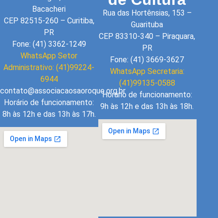
Bacacheri
Rua das Hortênsias, 153 –
CEP 82515-260 – Curitiba,
Guarituba
PR
CEP 83310-340 – Piraquara,
Fone: (41) 3362-1249
PR
WhatsApp Setor
Fone: (41) 3669-3627
Administrativo: (41)99224-
WhatsApp Secretaria:
6944
(41)99135-0588
contato@associacaosaoroque.org.br
Horário de funcionamento:
Horário de funcionamento:
9h às 12h e das 13h às 18h.
8h às 12h e das 13h às 17h.