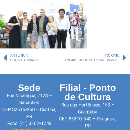
ANTERIOR
PRÓXIMO
OFICINA ADORA SER
ENSAIOS ABERTOS Escola Estadual Jomar Tesseroli
Sede
Filial - Ponto
de Cultura
Rua Nicarágua, 2128 –
Bacacheri
Rua das Hortênsias, 153 –
CEP 82515-260 – Curitiba,
Guarituba
PR
CEP 83310-340 – Piraquara,
Fone: (41) 3362-1249
PR