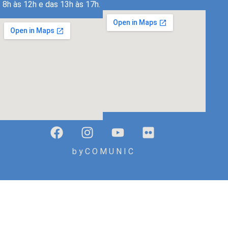
8h às 12h e das 13h às 17h.
b y C O M U N I C