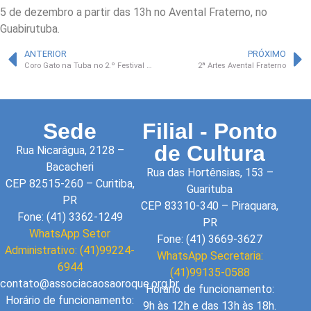
5 de dezembro a partir das 13h no Avental Fraterno, no
Guabirutuba.
ANTERIOR
PRÓXIMO
Coro Gato na Tuba no 2.º Festival de Música Católica
2ª Artes Avental Fraterno
Sede
Filial - Ponto
de Cultura
Rua Nicarágua, 2128 –
Bacacheri
Rua das Hortênsias, 153 –
CEP 82515-260 – Curitiba,
Guarituba
PR
CEP 83310-340 – Piraquara,
Fone: (41) 3362-1249
PR
WhatsApp Setor
Fone: (41) 3669-3627
Administrativo: (41)99224-
WhatsApp Secretaria:
6944
(41)99135-0588
contato@associacaosaoroque.org.br
Horário de funcionamento:
Horário de funcionamento:
9h às 12h e das 13h às 18h.