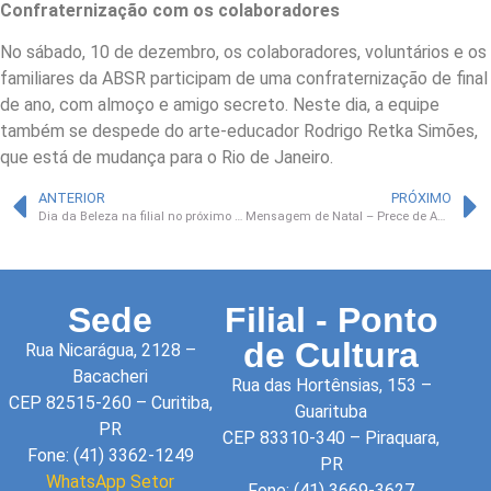
Confraternização com os colaboradores
No sábado, 10 de dezembro, os colaboradores, voluntários e os
familiares da ABSR participam de uma confraternização de final
de ano, com almoço e amigo secreto. Neste dia, a equipe
também se despede do arte-educador Rodrigo Retka Simões,
que está de mudança para o Rio de Janeiro.
ANTERIOR
PRÓXIMO
Dia da Beleza na filial no próximo domingo
Mensagem de Natal – Prece de Amizade
Sede
Filial - Ponto
de Cultura
Rua Nicarágua, 2128 –
Bacacheri
Rua das Hortênsias, 153 –
CEP 82515-260 – Curitiba,
Guarituba
PR
CEP 83310-340 – Piraquara,
Fone: (41) 3362-1249
PR
WhatsApp Setor
Fone: (41) 3669-3627