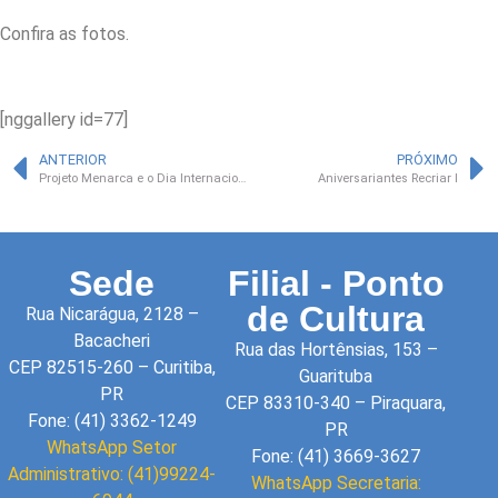
Confira as fotos.
[nggallery id=77]
ANTERIOR
PRÓXIMO
Projeto Menarca e o Dia Internacional da Mulher
Aniversariantes Recriar I
Sede
Filial - Ponto
de Cultura
Rua Nicarágua, 2128 –
Bacacheri
Rua das Hortênsias, 153 –
CEP 82515-260 – Curitiba,
Guarituba
PR
CEP 83310-340 – Piraquara,
Fone: (41) 3362-1249
PR
WhatsApp Setor
Fone: (41) 3669-3627
Administrativo: (41)99224-
WhatsApp Secretaria: