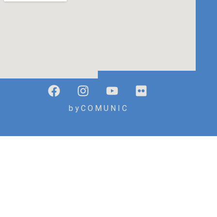
b y C O M U N I C