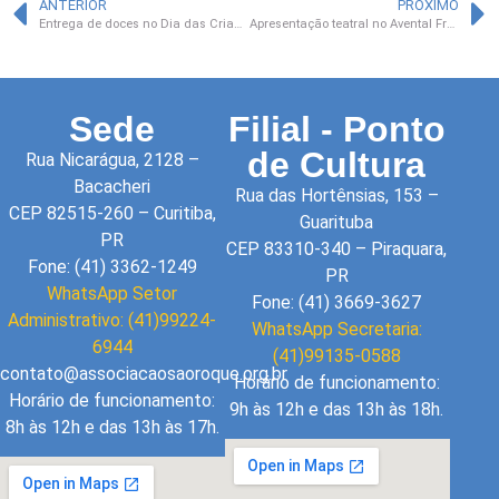
ANTERIOR
PRÓXIMO
Entrega de doces no Dia das Crianças
Apresentação teatral no Avental Fraterno
Sede
Filial - Ponto
de Cultura
Rua Nicarágua, 2128 –
Bacacheri
Rua das Hortênsias, 153 –
CEP 82515-260 – Curitiba,
Guarituba
PR
CEP 83310-340 – Piraquara,
Fone: (41) 3362-1249
PR
WhatsApp Setor
Fone: (41) 3669-3627
Administrativo: (41)99224-
WhatsApp Secretaria:
6944
(41)99135-0588
contato@associacaosaoroque.org.br
Horário de funcionamento:
Horário de funcionamento:
9h às 12h e das 13h às 18h.
8h às 12h e das 13h às 17h.