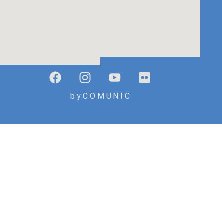
b y C O M U N I C