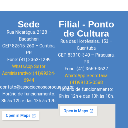
Sede
Filial - Ponto
de Cultura
Rua Nicarágua, 2128 –
Bacacheri
Rua das Hortênsias, 153 –
CEP 82515-260 – Curitiba,
Guarituba
PR
CEP 83310-340 – Piraquara,
Fone: (41) 3362-1249
PR
WhatsApp Setor
Fone: (41) 3669-3627
Administrativo: (41)99224-
WhatsApp Secretaria:
6944
(41)99135-0588
contato@associacaosaoroque.org.br
Horário de funcionamento:
Horário de funcionamento:
9h às 12h e das 13h às 18h.
8h às 12h e das 13h às 17h.