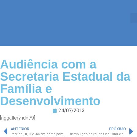
Audiência com a
Secretaria Estadual da
Família e
Desenvolvimento
24/07/2013
[nggallery id=79]
ANTERIOR
PRÓXIMO
Recriar I, II, III e Jovem participam de Colônia de Férias
Distribuição de roupas na Filial é tema de reportagem