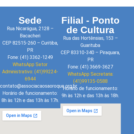
Sede
Filial - Ponto
de Cultura
Rua Nicarágua, 2128 –
Bacacheri
Rua das Hortênsias, 153 –
CEP 82515-260 – Curitiba,
Guarituba
PR
CEP 83310-340 – Piraquara,
Fone: (41) 3362-1249
PR
WhatsApp Setor
Fone: (41) 3669-3627
Administrativo: (41)99224-
WhatsApp Secretaria:
6944
(41)99135-0588
contato@associacaosaoroque.org.br
Horário de funcionamento:
Horário de funcionamento:
9h às 12h e das 13h às 18h.
8h às 12h e das 13h às 17h.