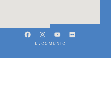
b y C O M U N I C