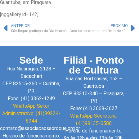
Guarituba, em Piraquara.
[nggallery id=142]
ANTERIOR
PRÓXIMO
São Roque participa do Dia Nacional da Coleta de Alimentos
Coro se apresentou em festa de 40 anos do Condor
Sede
Filial - Ponto
de Cultura
Rua Nicarágua, 2128 –
Bacacheri
Rua das Hortênsias, 153 –
CEP 82515-260 – Curitiba,
Guarituba
PR
CEP 83310-340 – Piraquara,
Fone: (41) 3362-1249
PR
WhatsApp Setor
Fone: (41) 3669-3627
Administrativo: (41)99224-
WhatsApp Secretaria:
6944
(41)99135-0588
contato@associacaosaoroque.org.br
Horário de funcionamento:
Horário de funcionamento:
9h às 12h e das 13h às 18h.