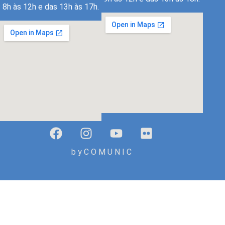
8h às 12h e das 13h às 17h.
b y C O M U N I C