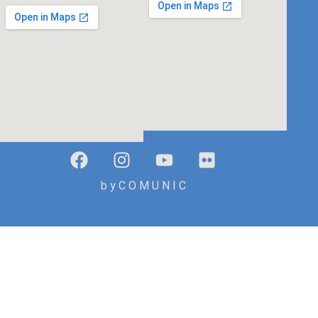
b y C O M U N I C