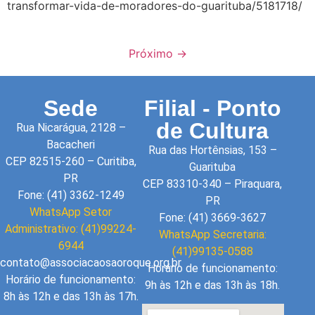
transformar-vida-de-moradores-do-guarituba/5181718/
Próximo
→
Sede
Filial - Ponto
de Cultura
Rua Nicarágua, 2128 –
Bacacheri
Rua das Hortênsias, 153 –
CEP 82515-260 – Curitiba,
Guarituba
PR
CEP 83310-340 – Piraquara,
Fone: (41) 3362-1249
PR
WhatsApp Setor
Fone: (41) 3669-3627
Administrativo: (41)99224-
WhatsApp Secretaria:
6944
(41)99135-0588
contato@associacaosaoroque.org.br
Horário de funcionamento:
Horário de funcionamento:
9h às 12h e das 13h às 18h.
8h às 12h e das 13h às 17h.