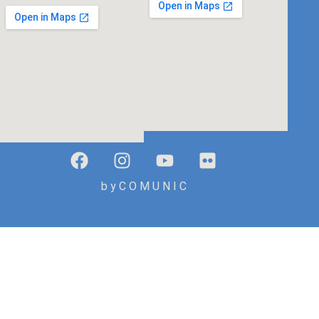
b y C O M U N I C