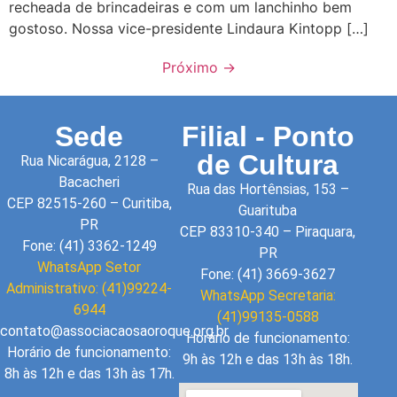
recheada de brincadeiras e com um lanchinho bem
gostoso. Nossa vice-presidente Lindaura Kintopp […]
Próximo
→
Sede
Filial - Ponto
de Cultura
Rua Nicarágua, 2128 –
Bacacheri
Rua das Hortênsias, 153 –
CEP 82515-260 – Curitiba,
Guarituba
PR
CEP 83310-340 – Piraquara,
Fone: (41) 3362-1249
PR
WhatsApp Setor
Fone: (41) 3669-3627
Administrativo: (41)99224-
WhatsApp Secretaria:
6944
(41)99135-0588
contato@associacaosaoroque.org.br
Horário de funcionamento:
Horário de funcionamento:
9h às 12h e das 13h às 18h.
8h às 12h e das 13h às 17h.