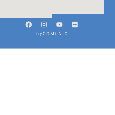
b y C O M U N I C