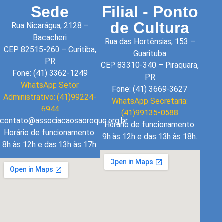
Sede
Filial - Ponto
de Cultura
Rua Nicarágua, 2128 –
Bacacheri
Rua das Hortênsias, 153 –
CEP 82515-260 – Curitiba,
Guarituba
PR
CEP 83310-340 – Piraquara,
Fone: (41) 3362-1249
PR
WhatsApp Setor
Fone: (41) 3669-3627
Administrativo: (41)99224-
WhatsApp Secretaria:
6944
(41)99135-0588
contato@associacaosaoroque.org.br
Horário de funcionamento:
Horário de funcionamento:
9h às 12h e das 13h às 18h.
8h às 12h e das 13h às 17h.