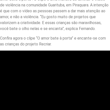
de violência na comunidade Guarituba, em Piraquara. A intenção
é que com o vídeo as pessoas passem a dar mais atenção ao
amor, e não a violência. “Eu gosto muito de projetos que
valorizem a criatividade. E essas crianças são maravilhosas,
você bate o olho nelas e se encanta”, explica Fernando.
Confira agora o clipe “O amor bate à porta” e encante-se com
as crianças do projeto Recriar.