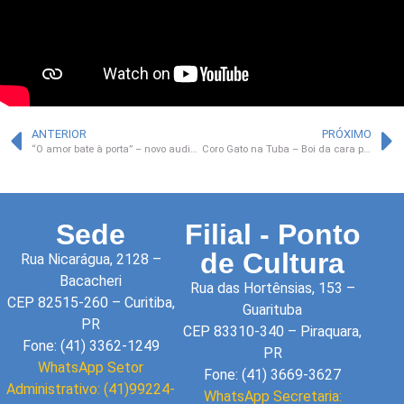
ANTERIOR
PRÓXIMO
“O amor bate à porta” – novo audiovisual da São Roque
Coro Gato na Tuba – Boi da cara preta
Sede
Filial - Ponto
de Cultura
Rua Nicarágua, 2128 –
Bacacheri
Rua das Hortênsias, 153 –
CEP 82515-260 – Curitiba,
Guarituba
PR
CEP 83310-340 – Piraquara,
Fone: (41) 3362-1249
PR
WhatsApp Setor
Fone: (41) 3669-3627
Administrativo: (41)99224-
WhatsApp Secretaria: