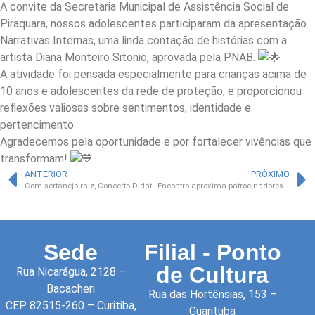
A convite da Secretaria Municipal de Assistência Social de
Piraquara, nossos adolescentes participaram da apresentação
Narrativas Internas, uma linda contação de histórias com a
artista Diana Monteiro Sitonio, aprovada pela PNAB.
A atividade foi pensada especialmente para crianças acima de
10 anos e adolescentes da rede de proteção, e proporcionou
reflexões valiosas sobre sentimentos, identidade e
pertencimento.
Agradecemos pela oportunidade e por fortalecer vivências que
transformam!
ANTERIOR
PRÓXIMO
Com sertanejo raiz, Concerto Didático reuniu gerações e emocionou a plateia
Encontro aproxima patrocinadores das ações promovidas pela São Roque
Sede
Filial - Ponto
de Cultura
Rua Nicarágua, 2128 –
Bacacheri
Rua das Hortênsias, 153 –
CEP 82515-260 – Curitiba,
Guarituba