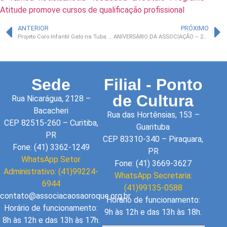
Atitude promove cursos de qualificação profissional
ANTERIOR
PRÓXIMO
Projeto Coro Infantil Gato na Tuba 2010
ANIVERSÁRIO DA ASSOCIAÇÃO – 22 ANOS
Sede
Filial - Ponto
de Cultura
Rua Nicarágua, 2128 –
Bacacheri
Rua das Hortênsias, 153 –
CEP 82515-260 – Curitiba,
Guarituba
PR
CEP 83310-340 – Piraquara,
Fone: (41) 3362-1249
PR
WhatsApp Setor
Fone: (41) 3669-3627
Administrativo: (41)99224-
WhatsApp Secretaria:
6944
(41)99135-0588
contato@associacaosaoroque.org.br
Horário de funcionamento:
Horário de funcionamento:
9h às 12h e das 13h às 18h.
8h às 12h e das 13h às 17h.