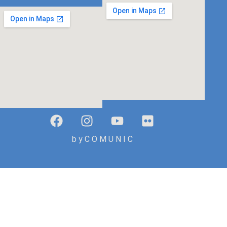
b y C O M U N I C