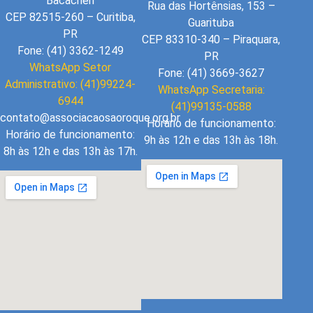
Bacacheri
Rua das Hortênsias, 153 –
CEP 82515-260 – Curitiba,
Guarituba
PR
CEP 83310-340 – Piraquara,
Fone: (41) 3362-1249
PR
WhatsApp Setor
Fone: (41) 3669-3627
Administrativo: (41)99224-
WhatsApp Secretaria:
6944
(41)99135-0588
contato@associacaosaoroque.org.br
Horário de funcionamento:
Horário de funcionamento:
9h às 12h e das 13h às 18h.
8h às 12h e das 13h às 17h.