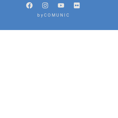
b y C O M U N I C