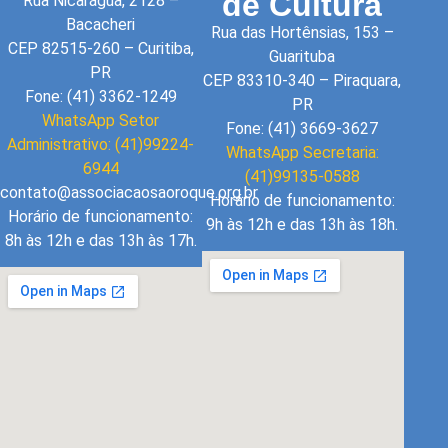
de Cultura
Rua Nicarágua, 2128 –
Bacacheri
Rua das Hortênsias, 153 –
CEP 82515-260 – Curitiba,
Guarituba
PR
CEP 83310-340 – Piraquara,
Fone: (41) 3362-1249
PR
WhatsApp Setor
Fone: (41) 3669-3627
Administrativo: (41)99224-
WhatsApp Secretaria:
6944
(41)99135-0588
contato@associacaosaoroque.org.br
Horário de funcionamento:
Horário de funcionamento:
9h às 12h e das 13h às 18h.
8h às 12h e das 13h às 17h.