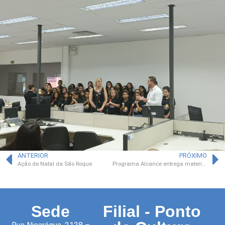
ANTERIOR
PRÓXIMO
Ação de Natal da São Roque
Programa Alcance entrega material escolar para crianças e adolescentes
Sede
Filial - Ponto