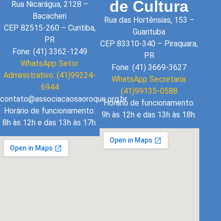
de Cultura
Rua Nicarágua, 2128 –
Bacacheri
Rua das Hortênsias, 153 –
CEP 82515-260 – Curitiba,
Guarituba
PR
CEP 83310-340 – Piraquara,
Fone: (41) 3362-1249
PR
WhatsApp Setor
Fone: (41) 3669-3627
Administrativo: (41)99224-
WhatsApp Secretaria:
6944
(41)99135-0588
contato@associacaosaoroque.org.br
Horário de funcionamento:
Horário de funcionamento:
9h às 12h e das 13h às 18h.
8h às 12h e das 13h às 17h.