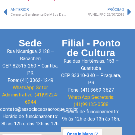
ANTERIOR
PRÓXIMO
Concerto Beneficente De Mãos Dadas foi um sucesso!
PAINEL RPC 23/07/2016
Sede
Filial - Ponto
de Cultura
Rua Nicarágua, 2128 –
Bacacheri
Rua das Hortênsias, 153 –
CEP 82515-260 – Curitiba,
Guarituba
PR
CEP 83310-340 – Piraquara,
Fone: (41) 3362-1249
PR
WhatsApp Setor
Fone: (41) 3669-3627
Administrativo: (41)99224-
WhatsApp Secretaria:
6944
(41)99135-0588
contato@associacaosaoroque.org.br
Horário de funcionamento:
Horário de funcionamento:
9h às 12h e das 13h às 18h.
8h às 12h e das 13h às 17h.