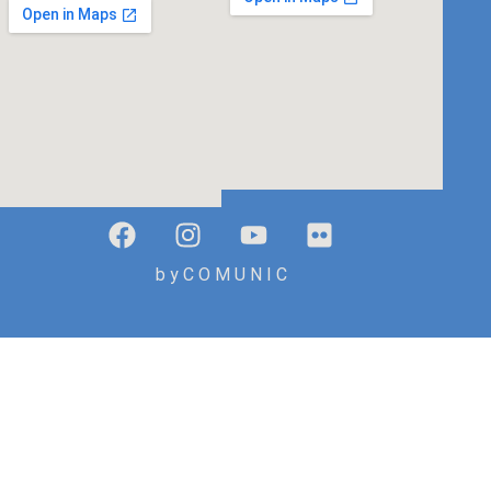
b y C O M U N I C