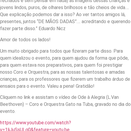
fechados e sem pensar em nada) as imagens dessas crianças e
jovens lindos, puros, de olhares brilhosos e tão cheios de vida….
Que explicação podemos dar a isso? Ao ver tantos amigos lá,
presentes, juntos “DE MÃOS DADAS”…. acreditando e querendo
fazer parte disso.” Eduardo Nicz
Amor de todos os lados!
Um muito obrigado para todos que fizeram parte disso. Para
quem idealizou o evento, para quem ajudou da forma que pôde,
para quem estava nos preparativos, para quem foi prestigiar
nosso Coro e Orquestra, para as nossas talentosas e amadas
crianças, para os professores que fizerem um trabalho árduo de
ensaios para o evento. Valeu a pena! Gratidão!
Cliquem no link e assistam o vídeo de Ode à Alegria (L.Van
Beethoven) – Coro e Orquestra Gato na Tuba, gravado no dia do
evento.
https://www.youtube.com/watch?
v=1liJuSsULq0&feature=youtu.be