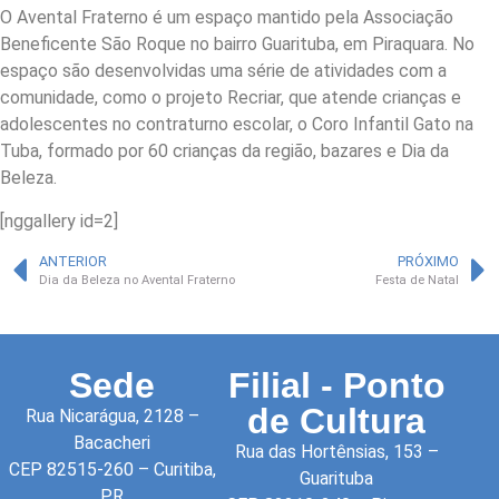
O Avental Fraterno é um espaço mantido pela Associação
Beneficente São Roque no bairro Guarituba, em Piraquara. No
espaço são desenvolvidas uma série de atividades com a
comunidade, como o projeto Recriar, que atende crianças e
adolescentes no contraturno escolar, o Coro Infantil Gato na
Tuba, formado por 60 crianças da região, bazares e Dia da
Beleza.
[nggallery id=2]
ANTERIOR
PRÓXIMO
Dia da Beleza no Avental Fraterno
Festa de Natal
Sede
Filial - Ponto
de Cultura
Rua Nicarágua, 2128 –
Bacacheri
Rua das Hortênsias, 153 –
CEP 82515-260 – Curitiba,
Guarituba
PR