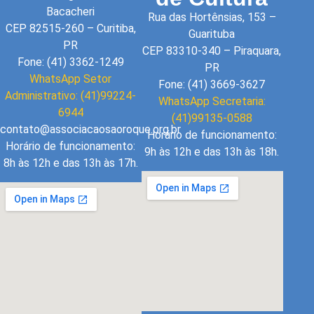
Bacacheri
Rua das Hortênsias, 153 –
CEP 82515-260 – Curitiba,
Guarituba
PR
CEP 83310-340 – Piraquara,
Fone: (41) 3362-1249
PR
WhatsApp Setor
Fone: (41) 3669-3627
Administrativo: (41)99224-
WhatsApp Secretaria:
6944
(41)99135-0588
contato@associacaosaoroque.org.br
Horário de funcionamento:
Horário de funcionamento:
9h às 12h e das 13h às 18h.
8h às 12h e das 13h às 17h.