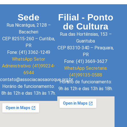
Sede
Filial - Ponto
de Cultura
Rua Nicarágua, 2128 –
Bacacheri
Rua das Hortênsias, 153 –
CEP 82515-260 – Curitiba,
Guarituba
PR
CEP 83310-340 – Piraquara,
Fone: (41) 3362-1249
PR
WhatsApp Setor
Fone: (41) 3669-3627
Administrativo: (41)99224-
WhatsApp Secretaria:
6944
(41)99135-0588
contato@associacaosaoroque.org.br
Horário de funcionamento:
Horário de funcionamento:
9h às 12h e das 13h às 18h.
8h às 12h e das 13h às 17h.