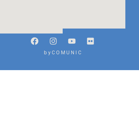
b y C O M U N I C