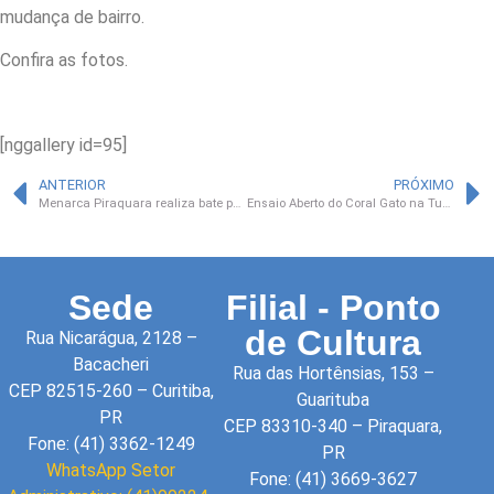
mudança de bairro.
Confira as fotos.
[nggallery id=95]
ANTERIOR
PRÓXIMO
Menarca Piraquara realiza bate papo no Colégio Estadual Prof. Rosilda de Souza Oliveira
Ensaio Aberto do Coral Gato na Tuba
Sede
Filial - Ponto
de Cultura
Rua Nicarágua, 2128 –
Bacacheri
Rua das Hortênsias, 153 –
CEP 82515-260 – Curitiba,
Guarituba
PR
CEP 83310-340 – Piraquara,
Fone: (41) 3362-1249
PR
WhatsApp Setor
Fone: (41) 3669-3627