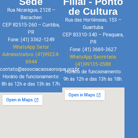
Sede
Filial - Ponto
de Cultura
Rua Nicarágua, 2128 –
Bacacheri
Rua das Hortênsias, 153 –
CEP 82515-260 – Curitiba,
Guarituba
PR
CEP 83310-340 – Piraquara,
Fone: (41) 3362-1249
PR
WhatsApp Setor
Fone: (41) 3669-3627
Administrativo: (41)99224-
WhatsApp Secretaria:
6944
(41)99135-0588
contato@associacaosaoroque.org.br
Horário de funcionamento:
Horário de funcionamento:
9h às 12h e das 13h às 18h.
8h às 12h e das 13h às 17h.