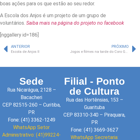
boas ações para os que estão ao seu redor.
A Escola dos Anjos é um projeto de um grupo de
voluntários.
Saiba mais na página do projeto no facebook
[nggallery id=186]
ANTERIOR
PRÓXIMO
Escola de Anjos II
Jogos e filmes na tarde do Coro Gato na Tuba
Sede
Filial - Ponto
de Cultura
Rua Nicarágua, 2128 –
Bacacheri
Rua das Hortênsias, 153 –
CEP 82515-260 – Curitiba,
Guarituba
PR
CEP 83310-340 – Piraquara,
Fone: (41) 3362-1249
PR
WhatsApp Setor
Fone: (41) 3669-3627
Administrativo: (41)99224-
WhatsApp Secretaria: