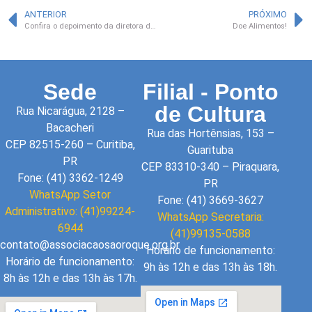
ANTERIOR
PRÓXIMO
Confira o depoimento da diretora do curta “Nossa casa”
Doe Alimentos!
Sede
Filial - Ponto
de Cultura
Rua Nicarágua, 2128 –
Bacacheri
Rua das Hortênsias, 153 –
CEP 82515-260 – Curitiba,
Guarituba
PR
CEP 83310-340 – Piraquara,
Fone: (41) 3362-1249
PR
WhatsApp Setor
Fone: (41) 3669-3627
Administrativo: (41)99224-
WhatsApp Secretaria:
6944
(41)99135-0588
contato@associacaosaoroque.org.br
Horário de funcionamento:
Horário de funcionamento:
9h às 12h e das 13h às 18h.
8h às 12h e das 13h às 17h.