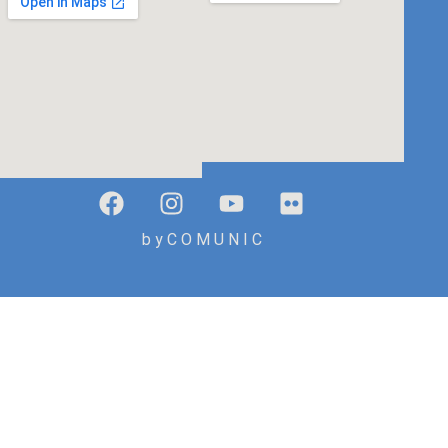
b y C O M U N I C