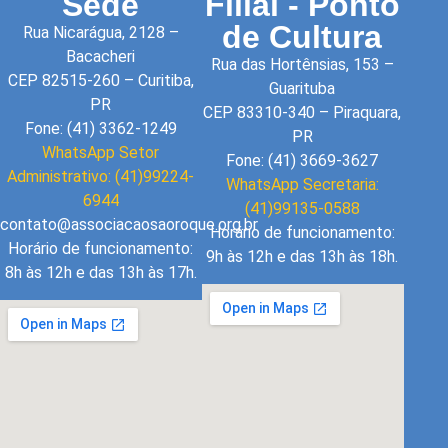
Sede
Filial - Ponto
de Cultura
Rua Nicarágua, 2128 –
Bacacheri
Rua das Hortênsias, 153 –
CEP 82515-260 – Curitiba,
Guarituba
PR
CEP 83310-340 – Piraquara,
Fone: (41) 3362-1249
PR
WhatsApp Setor
Fone: (41) 3669-3627
Administrativo: (41)99224-
WhatsApp Secretaria:
6944
(41)99135-0588
contato@associacaosaoroque.org.br
Horário de funcionamento:
Horário de funcionamento:
9h às 12h e das 13h às 18h.
8h às 12h e das 13h às 17h.