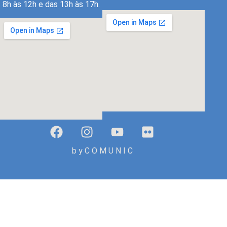
8h às 12h e das 13h às 17h.
b y C O M U N I C