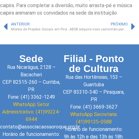
caipira. Para completar a diversão, muito arrasta-pé e música
caipira animaram os convidados na sede da instituição
ANTERIOR
PRÓXIMO
Mostra de Projetos Sociais em Piraquara expõe ações em prol dos Objetivos do Milênio*
ABSR adquire novo caminhão para ajudar em suas ações
Sede
Filial - Ponto
de Cultura
Rua Nicarágua, 2128 –
Bacacheri
Rua das Hortênsias, 153 –
CEP 82515-260 – Curitiba,
Guarituba
PR
CEP 83310-340 – Piraquara,
Fone: (41) 3362-1249
PR
WhatsApp Setor
Fone: (41) 3669-3627
Administrativo: (41)99224-
WhatsApp Secretaria:
6944
(41)99135-0588
contato@associacaosaoroque.org.br
Horário de funcionamento:
Horário de funcionamento:
9h às 12h e das 13h às 18h.