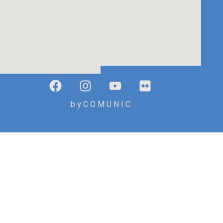
b y C O M U N I C