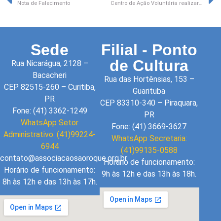
Nota de Falecimento
Centro de Ação Voluntária realizará palestra na ABSR
Sede
Filial - Ponto
de Cultura
Rua Nicarágua, 2128 –
Bacacheri
Rua das Hortênsias, 153 –
CEP 82515-260 – Curitiba,
Guarituba
PR
CEP 83310-340 – Piraquara,
Fone: (41) 3362-1249
PR
WhatsApp Setor
Fone: (41) 3669-3627
Administrativo: (41)99224-
WhatsApp Secretaria:
6944
(41)99135-0588
contato@associacaosaoroque.org.br
Horário de funcionamento:
Horário de funcionamento:
9h às 12h e das 13h às 18h.
8h às 12h e das 13h às 17h.