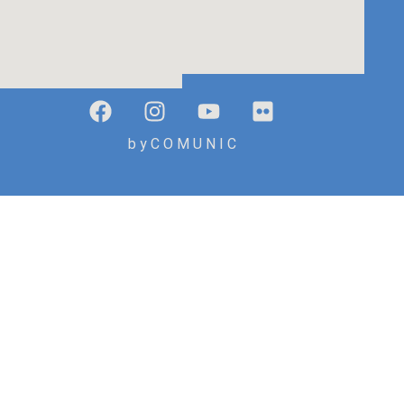
b y C O M U N I C