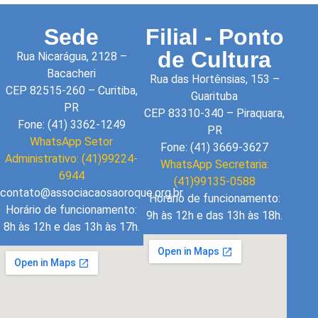
Sede
Filial - Ponto
de Cultura
Rua Nicarágua, 2128 –
Bacacheri
Rua das Hortênsias, 153 –
CEP 82515-260 – Curitiba,
Guarituba
PR
CEP 83310-340 – Piraquara,
Fone: (41) 3362-1249
PR
WhatsApp Setor
Fone: (41) 3669-3627
Administrativo: (41)99224-
WhatsApp Secretaria:
6944
(41)99135-0588
contato@associacaosaoroque.org.br
Horário de funcionamento:
Horário de funcionamento:
9h às 12h e das 13h às 18h.
8h às 12h e das 13h às 17h.