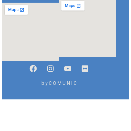
b y C O M U N I C