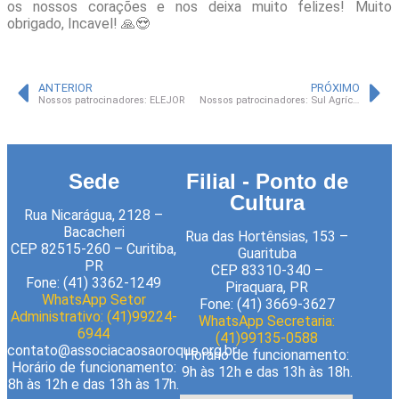
os nossos corações e nos deixa muito felizes! Muito
obrigado, Incavel! 🙏😍
ANTERIOR
PRÓXIMO
Nossos patrocinadores: ELEJOR
Nossos patrocinadores: Sul Agrícola
Sede
Filial - Ponto de
Cultura
Rua Nicarágua, 2128 –
Bacacheri
Rua das Hortênsias, 153 –
CEP 82515-260 – Curitiba,
Guarituba
PR
CEP 83310-340 –
Fone: (41) 3362-1249
Piraquara, PR
WhatsApp Setor
Fone: (41) 3669-3627
Administrativo: (41)99224-
WhatsApp Secretaria:
6944
(41)99135-0588
contato@associacaosaoroque.org.br
Horário de funcionamento:
Horário de funcionamento:
9h às 12h e das 13h às 18h.
8h às 12h e das 13h às 17h.