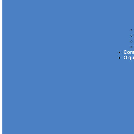
Com
O q