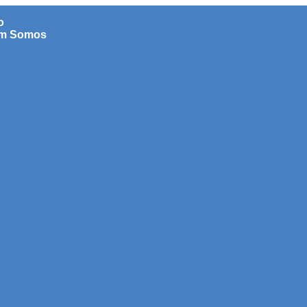
o
m Somos