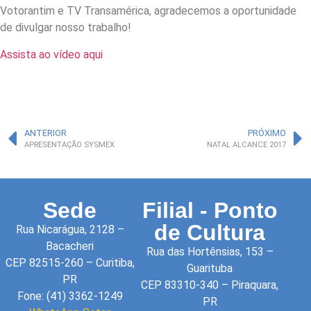
Votorantim e TV Transamérica, agradecemos a oportunidade
de divulgar nosso trabalho!
Assista ao vídeo aqui
ANTERIOR
PRÓXIMO
APRESENTAÇÃO SYSMEX
NATAL ALCANCE 2017
Sede
Filial - Ponto
de Cultura
Rua Nicarágua, 2128 –
Bacacheri
Rua das Hortênsias, 153 –
CEP 82515-260 – Curitiba,
Guarituba
PR
CEP 83310-340 – Piraquara,
Fone: (41) 3362-1249
PR