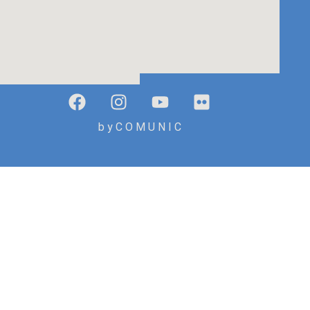
b y C O M U N I C