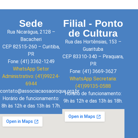
Sede
Filial - Ponto
de Cultura
Rua Nicarágua, 2128 –
Bacacheri
Rua das Hortênsias, 153 –
CEP 82515-260 – Curitiba,
Guarituba
PR
CEP 83310-340 – Piraquara,
Fone: (41) 3362-1249
PR
WhatsApp Setor
Fone: (41) 3669-3627
Administrativo: (41)99224-
WhatsApp Secretaria:
6944
(41)99135-0588
contato@associacaosaoroque.org.br
Horário de funcionamento:
Horário de funcionamento:
9h às 12h e das 13h às 18h.
8h às 12h e das 13h às 17h.