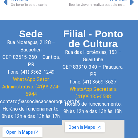
Os benefícios do canto
Recriar Jovem realiza passeio no Morro do Canal
Sede
Filial - Ponto
de Cultura
Rua Nicarágua, 2128 –
Bacacheri
Rua das Hortênsias, 153 –
CEP 82515-260 – Curitiba,
Guarituba
PR
CEP 83310-340 – Piraquara,
Fone: (41) 3362-1249
PR
WhatsApp Setor
Fone: (41) 3669-3627
Administrativo: (41)99224-
WhatsApp Secretaria:
6944
(41)99135-0588
contato@associacaosaoroque.org.br
Horário de funcionamento:
Horário de funcionamento:
9h às 12h e das 13h às 18h.
8h às 12h e das 13h às 17h.