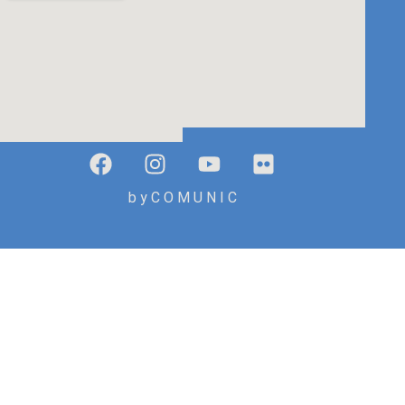
b y C O M U N I C