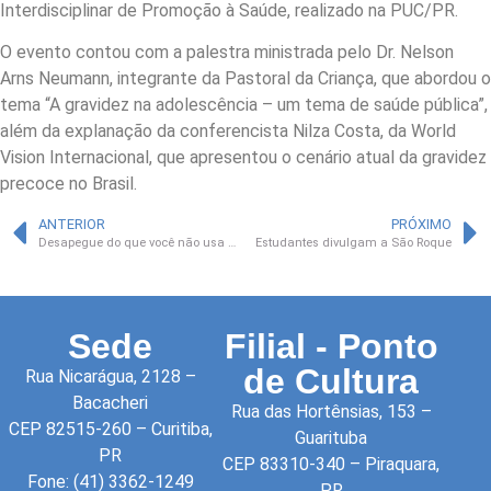
Interdisciplinar de Promoção à Saúde, realizado na PUC/PR.
O evento contou com a palestra ministrada pelo Dr. Nelson
Arns Neumann, integrante da Pastoral da Criança, que abordou o
tema “A gravidez na adolescência – um tema de saúde pública”,
além da explanação da conferencista Nilza Costa, da World
Vision Internacional, que apresentou o cenário atual da gravidez
precoce no Brasil.
ANTERIOR
PRÓXIMO
Desapegue do que você não usa mais
Estudantes divulgam a São Roque
Sede
Filial - Ponto
de Cultura
Rua Nicarágua, 2128 –
Bacacheri
Rua das Hortênsias, 153 –
CEP 82515-260 – Curitiba,
Guarituba
PR
CEP 83310-340 – Piraquara,
Fone: (41) 3362-1249
PR