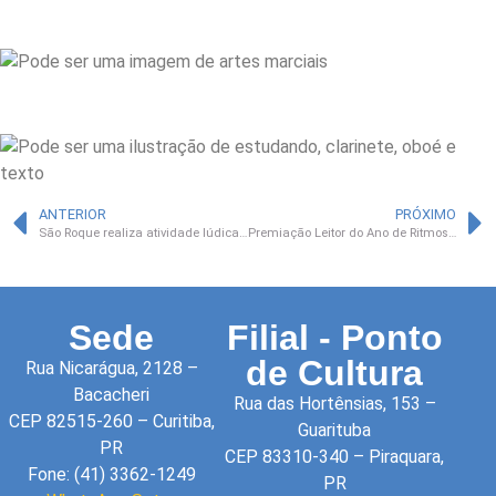
ANTERIOR
PRÓXIMO
São Roque realiza atividade lúdica sobre comunicação e oratória com foco no protagonismo infantil
Premiação Leitor do Ano de Ritmos valoriza dedicação e excelência dos estudantes de música da São Roque
Sede
Filial - Ponto
de Cultura
Rua Nicarágua, 2128 –
Bacacheri
Rua das Hortênsias, 153 –
CEP 82515-260 – Curitiba,
Guarituba
PR
CEP 83310-340 – Piraquara,
Fone: (41) 3362-1249
PR